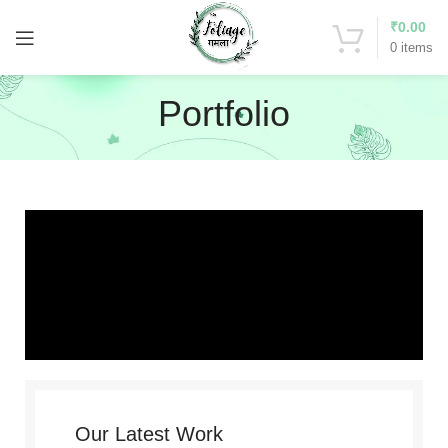
₹
0.00
0
items
Portfolio
Our Latest Work